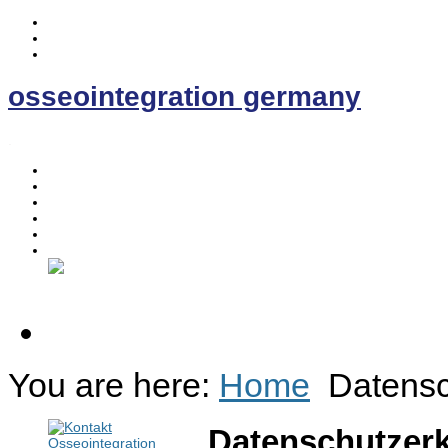
osseointegration germany
.
Home
Osseointegration
The EE- Prosthesis
News
Contact
Discussion Forum
You are here:
Home
Datens
Datenschutzer