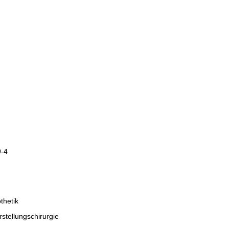
9-4
thetik
rstellungschirurgie