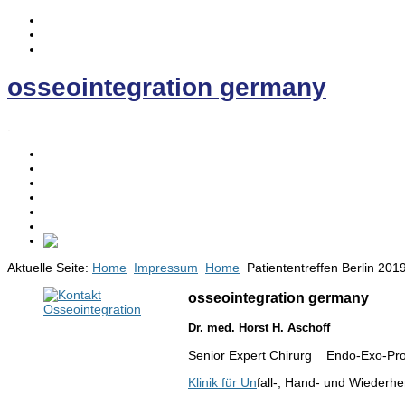
osseointegration germany
.
Home
Osseointegration
Die EE-Prothese
News
Kontakt
Forum
Aktuelle Seite:
Home
Impressum
Home
Patiententreffen Berlin 201
osseointegration germany
Dr. med. Horst H. Aschoff
Senior Expert Chirurg Endo-Exo-Pro
Klinik für Un
fall-, Hand- und Wiederhe