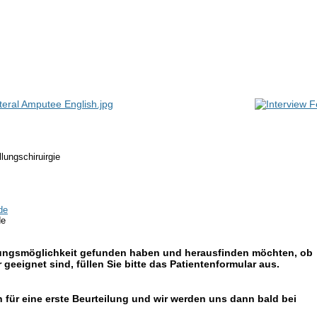
llungschiruirgie
de
de
gungsmöglichkeit gefunden haben und herausfinden möchten,
ob
 geeignet sind, füllen Sie bitte das Patientenformular aus.
 für eine erste Beurteilung und wir werden uns dann bald bei