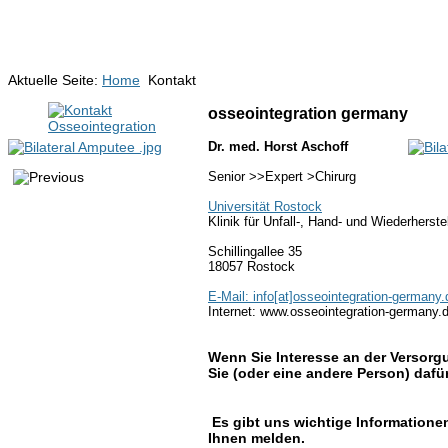
Aktuelle Seite:
Home
Kontakt
osseointegration germany
Dr. med. Horst Aschoff
Senior >>Expert >Chirurg
Universität Rostock
Klinik für Unfall-, Hand- und Wiederherste
Schillingallee 35
18057 Rostock
E-Mail: info[at]
o
sseointegration-germany.
Internet: www.osseointegration-germany.
Wenn Sie Interesse an der Versor
Sie (oder eine andere Person) dafür
Es gibt uns wichtige Informationen
Ihnen melden.