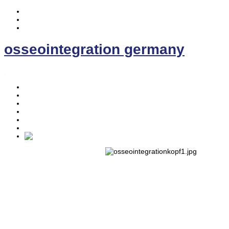
osseointegration germany
.
Home
Osseointegration
Die EE-Prothese
News
Kontakt
Forum