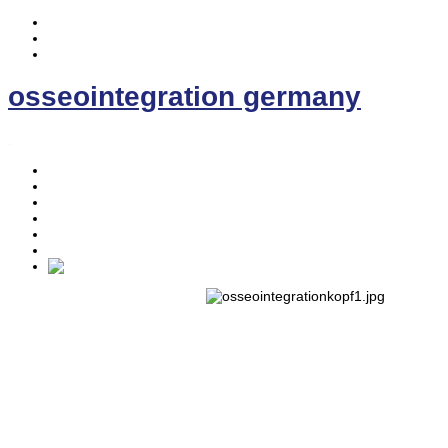
osseointegration germany
.
Home
Osseointegration
Die EE-Prothese
News
Kontakt
Forum