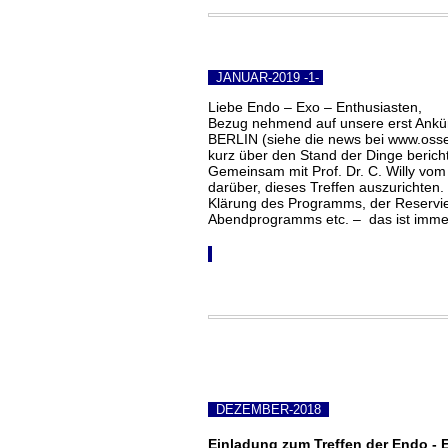
JANUAR-2019 -1-
Liebe Endo – Exo – Enthusia
Bezug nehmend auf unsere erst Ankünd
BERLIN (siehe die news bei www.osse
kurz über den Stand der Dinge berich
Gemeinsam mit Prof. Dr. C. Willy vo
darüber, dieses Treffen auszurichten. 
Klärung des Programms, der Reservier
Abendprogramms etc. – das ist immer 
DEZEMBER-2018
Einladung zum Treffen der Endo - E