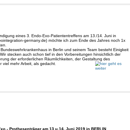
sten,
igung eines 3. Endo-Exo-Patiententreffens am 13./14. Juni in
ointegration-germany.de) möchte ich zum Ende des Jahres noch 1x
ten.
m Bundeswehrkrankenhaus in Berlin und seinem Team besteht Einigkeit
Wir stecken auch schon tief in den Vorbereitungen hinsichtlich der
ung der erforderlichen Räumlichkeiten, der Gestaltung des
viel mehr Arbeit, als gedacht.
xo - Prothesenträger am 13 u.14. Juni 2019 in BERLIN