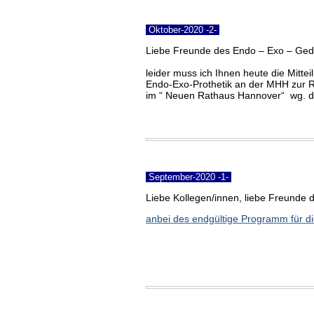
Oktober-2020 -2-
Liebe Freunde des Endo – Exo – Ge
leider muss ich Ihnen heute die Mitte
Endo-Exo-Prothetik an der MHH zur Re
im “ Neuen Rathaus Hannover“ wg. de
September-2020 -1-
Liebe Kollegen/innen, liebe Freunde 
anbei des endgültige Programm für d