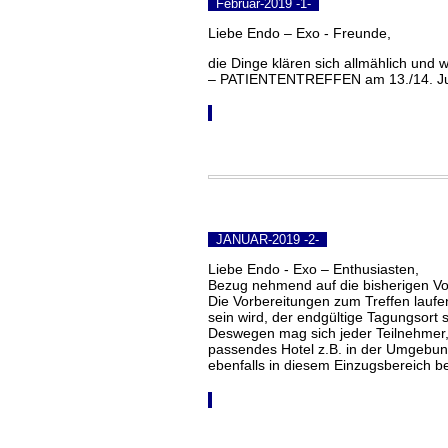
Februar-2019 -1-
Liebe Endo – Exo - Freunde,
die Dinge klären sich allmählich u
– PATIENTENTREFFEN am 13./14. Jun
JANUAR-2019 -2-
Liebe Endo - Exo – Enthusiasten,
Bezug nehmend auf die bisherigen Vo
Die Vorbereitungen zum Treffen laufen 
sein wird, der endgültige Tagungsort 
Deswegen mag sich jeder Teilnehmer, s
passendes Hotel z.B. in der Umgebung
ebenfalls in diesem Einzugsbereich be