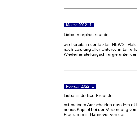
Maerz-2022 -1-
Liebe Interplastfreunde,
wie bereits in der letzten NEWS -Mel
nach Leistung aller Unterschriften of
Wiederherstellungschirurgie unter der
Februar-2022 -1-
Liebe Endo-Exo-Freunde,
mit meinem Ausscheiden aus dem akti
neues Kapitel bei der Versorgung von 
Programm in Hannover von der ....