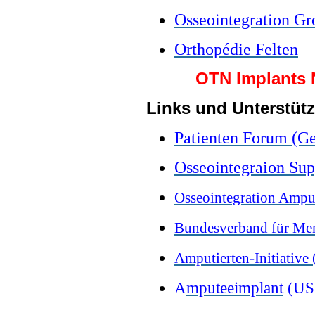
Osseointegration Gr
Orthopédie Felten
OTN Implants 
Links und Unterstütz
Patienten Forum (G
Osse
ointegraion Sup
Osseointegration Amp
Bundesverband für Men
Amputierten-Initiative
A
mputeeimplant
(US