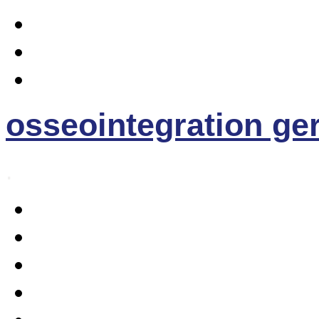
osseointegration g
.
Home
Osseointegration
Die EE-Prothese
News